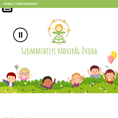
UGRÁS A TARTALOMHOZ
II
Szombathelyi Vadvirág Óvoda
Szombathelyi Vadvirág Óvoda
Szombathelyi Vadvirág Óvoda