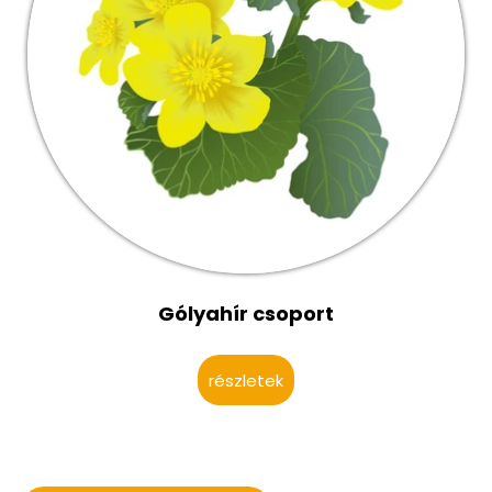
Gólyahír csoport
részletek