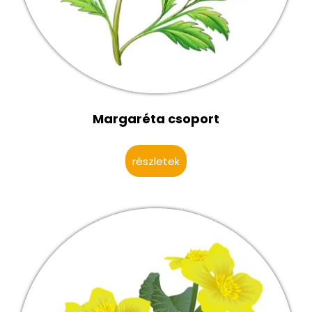
Margaréta csoport
részletek