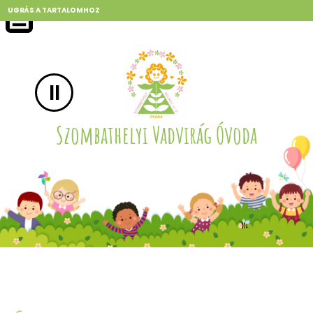
UGRÁS A TARTALOMHOZ
II
Szombathelyi Vadvirág Óvoda
Szombathelyi Vadvirág Óvoda
Szombathelyi Vadvirág Óvoda