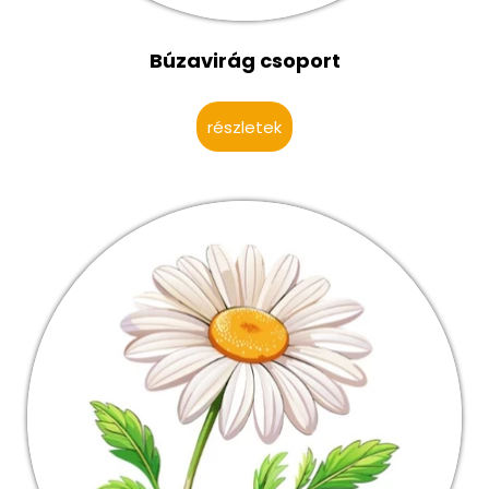
Búzavirág csoport
részletek