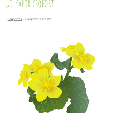
Gólyahír csoport
Csoportok
/
Gólyahír csoport