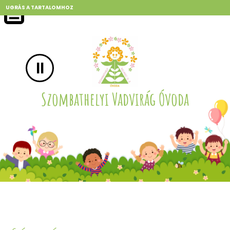
UGRÁS A TARTALOMHOZ
II
Szombathelyi Vadvirág Óvoda
Szombathelyi Vadvirág Óvoda
Szombathelyi Vadvirág Óvoda