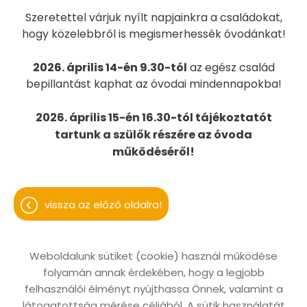
Szeretettel várjuk nyílt napjainkra a családokat,
hogy közelebbről is megismerhessék óvodánkat!
2026. április 14-én 9.30-tól
az egész család
bepillantást kaphat az óvodai mindennapokba!
2026. április 15-én 16.30-tól tájékoztatót
tartunk a szülők részére az óvoda
működéséről!
vissza az előző oldalra!
Weboldalunk sütiket (cookie) használ működése
folyamán annak érdekében, hogy a legjobb
Oldal információk
Adatkezelési tájékoztató
felhasználói élményt nyújthassa Önnek, valamint a
Impresszum
Sütik kezelése
látogatottság mérése céljából. A sütik használatát