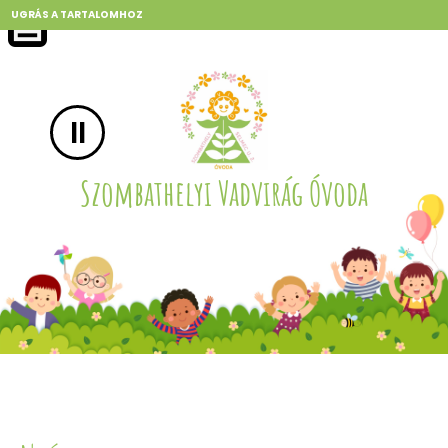
UGRÁS A TARTALOMHOZ
II
Szombathelyi Vadvirág Óvoda
Szombathelyi Vadvirág Óvoda
Szombathelyi Vadvirág Óvoda